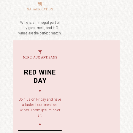
SA FABRICATION
Wine is an integral part of
any great meal, and HG
wines are the perfect match.
MERCI AUX ARTISANS
RED WINE
DAY
♦
Join us on Friday and have
a taste of our finest red
wines. Lorem ipsum dolor
sit.
♦