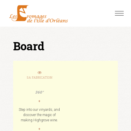
Skip
to
Toggle
content
naviga
Board
SA FABRICATION
360°
♦
Step into our vinyards, and
discover the magic of
making Highgrove wine.
♦